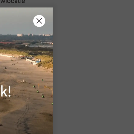
uwlocatie
n Wassenaar
ogheemraadschap
twikkelen tot een
sbare duin- en
ied met
sen het duingebied
aar en Katwijk
ap van Rijnland
tie Valkenhorst
jgt jouw idee de