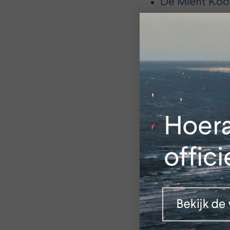
De Mient Kool
Valkenhorst e
werken hier 
van Rijnland 
aantrekkelijk 
waterwingebi
De groene zon
recreatieve mo
en het achter
samen met pro
en Staatsbosb
en de dorpsra
Zie jij ook kansen