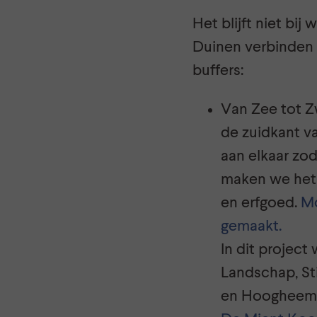
Het blijft niet bi
Duinen verbinden 
buffers:
Van Zee tot Z
de zuidkant v
aan elkaar zod
maken we het 
en erfgoed.
Mo
gemaakt.
In dit projec
Landschap, St
en Hoogheemr