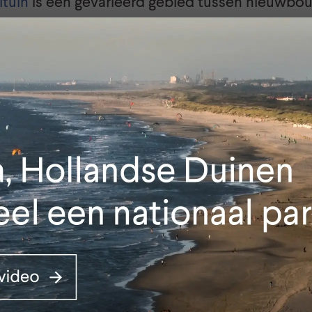
tuin
is een gevarieerd gebied tussen nieuwbo
n de duinen bij Katwijk. Gemeenten Katwijk e
samen met provincie Zuid-Holland, Dunea, Ho
en Staatsbosbeheer om de Mient Kooltuin te on
recreatiegebied en groene buffer voor het kwet
ed.
e bij Wassenaar, een mooi open agrarisch geb
gelijkheden, is een belangrijke verbinding tus
land. Dit gebied ontwikkelen Gemeente Wassen
vincie Zuid-Holland, Dunea, Hoogheemraadsch
eheer als groene buffer tussen nieuwbouwloca
nd van Wassenaar.
 om de natuur in NPHD te verbeteren en oversti