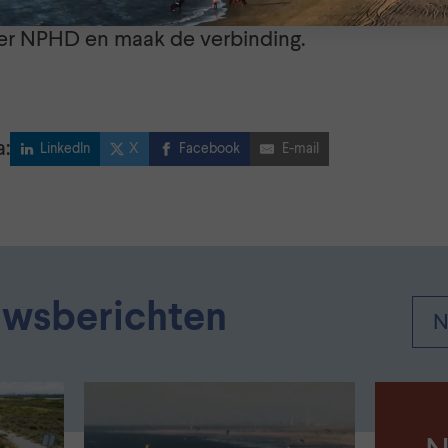
 gebied? Neem dan contact op met
Soet Huijbr
 NPHD en maak de verbinding.
a:
LinkedIn
X
Facebook
E-mail
uwsberichten
N