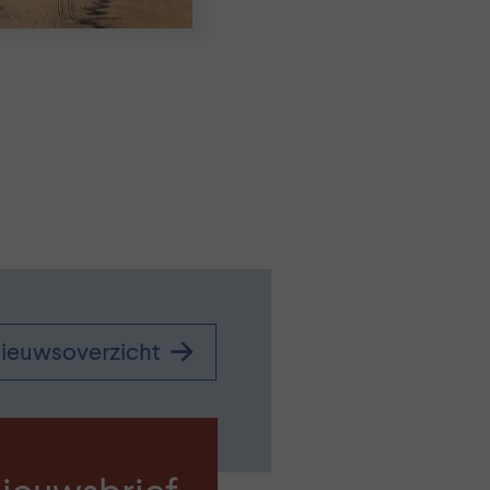
egts
,
ieuwsoverzicht