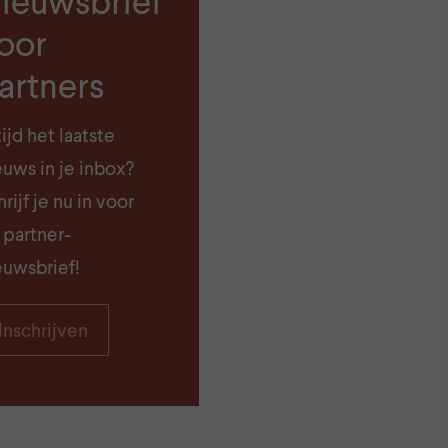
ieuwsbrief
oor
artners
tijd het laatste
euws in je inbox?
rijf je nu in voor
 partner-
euwsbrief!
Inschrijven