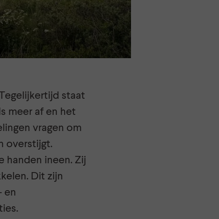
egelijkertijd staat
ds meer af en het
kelingen vragen om
overstijgt.
 handen ineen. Zij
elen. Dit zijn
- en
ies.