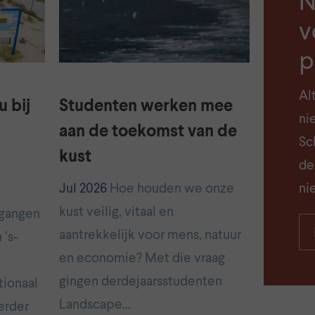
N
v
p
Al
 bij
Studenten werken mee
ni
aan de toekomst van de
Sch
kust
de
Jul 2026
Hoe houden we onze
ni
kust veilig, vitaal en
pgangen
aantrekkelijk voor mens, natuur
 ’s-
en economie? Met die vraag
gingen derdejaarsstudenten
tionaal
Landscape…
erder