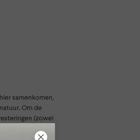
e hier samenkomen,
 natuur. Om de
vesteringen (zowel
 elkaar samen.