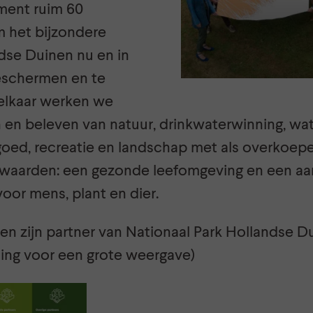
ment ruim 60
 het bijzondere
dse Duinen nu en in
eschermen en te
elkaar werken we
n en beleven van natuur, drinkwaterwinning, wa
fgoed, recreatie en landschap met als overkoep
waarden: een gezonde leefomgeving en een aan
voor mens, plant en dier.
en zijn partner van Nationaal Park Hollandse D
ding voor een grote weergave)