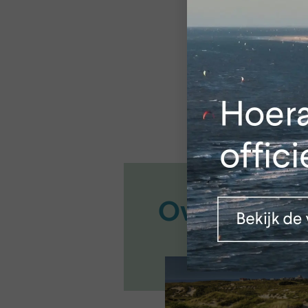
Ook partner wor
Klik
hier
voor meer
Over het pa