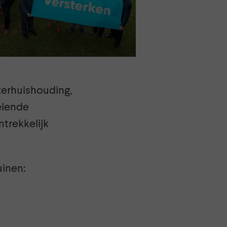
terhuishouding,
elende
trekkelijk
uinen: