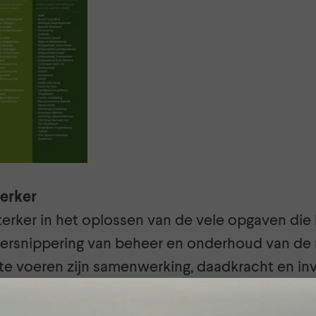
terker
erker in het oplossen van de vele opgaven di
ersnippering van beheer en onderhoud van de
 te voeren zijn samenwerking, daadkracht en in
capaciteit) nodig. We werken op alle niveaus met
 ook met de hand aan de schop.