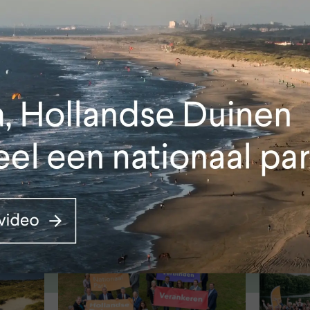
den?
 informatie.
rk