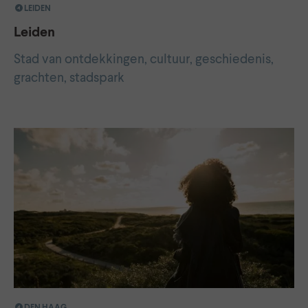
LEIDEN
Leiden
Stad van ontdekkingen, cultuur, geschiedenis,
grachten, stadspark
DEN HAAG