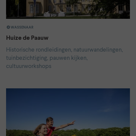
WASSENAAR
Huize de Paauw
Historische rondleidingen, natuurwandelingen,
tuinbezichtiging, pauwen kijken,
cultuurworkshops