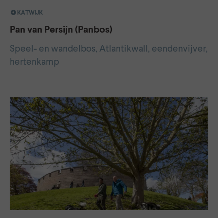
KATWIJK
Pan van Persijn (Panbos)
Speel- en wandelbos, Atlantikwall, eendenvijver,
hertenkamp