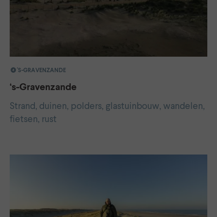
'S-GRAVENZANDE
‘s-Gravenzande
Strand, duinen, polders, glastuinbouw, wandelen,
fietsen, rust