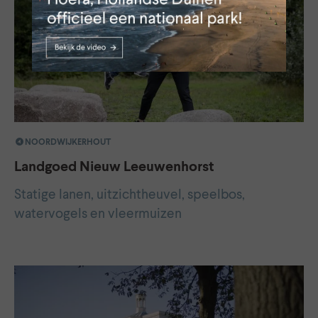
NOORDWIJKERHOUT
Landgoed Nieuw Leeuwenhorst
Statige lanen, uitzichtheuvel, speelbos,
watervogels en vleermuizen