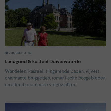
VOORSCHOTEN
Landgoed & kasteel Duivenvoorde
Wandelen, kasteel, slingerende paden, vijvers,
charmante bruggetjes, romantische bosgebieden
en adembenemende vergezichten