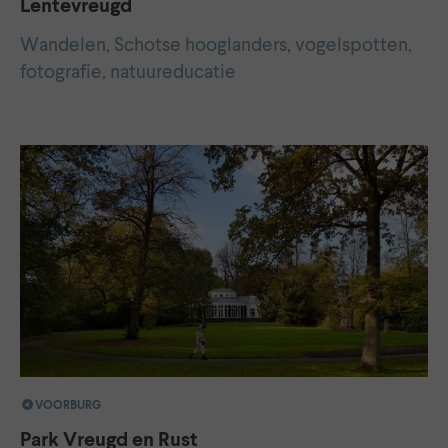
Lentevreugd
Wandelen, Schotse hooglanders, vogelspotten,
fotografie, natuureducatie
VOORBURG
Park Vreugd en Rust