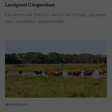
Landgoed Clingendael
Eeuwenoude historie, natuur en cultuur, Japanse
tuin, wandelen, speelweides
WASSENAAR