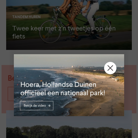
TANDEM HUREN
Twee keer met z’n tweetjes op één
fiets
Bezoek ook...
Meer gebieden