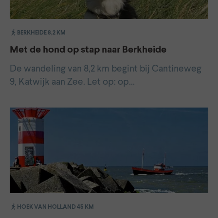
BERKHEIDE 8,2 KM
Met de hond op stap naar Berkheide
De wandeling van 8,2 km begint bij Cantineweg
9, Katwijk aan Zee. Let op: op…
HOEK VAN HOLLAND 45 KM