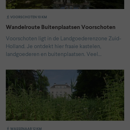
VOORSCHOTEN 10 KM
Wandelroute Buitenplaatsen Voorschoten
Voorschoten ligt in de Landgoederenzone Zuid-
Holland. Je ontdekt hier fraaie kastelen,
landgoederen en buitenplaatsen. Veel…
WASSENAAR 12 KM