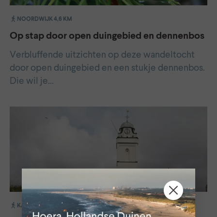
NOORDWIJK 4,6 KM
Op stap door open duingebied en dennenbos
Verbluffende uitzichten op deze wandeltocht
door open duingebied en een stukje dennenbos.
Die wil je…
KATWIJK 4 KM