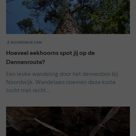
NOORDWIJK 2 KM
Hoeveel eekhoorns spot jij op de
Dennenroute?
Een leuke wandeling door het dennenbos bij
Noordwijk. Wandelaars noemen deze korte
tocht met recht…