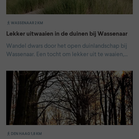
WASSENAAR 2 KM
Lekker uitwaaien in de duinen bij Wassenaar
Wandel dwars door het open duinlandschap bij
Wassenaar. Een tocht om lekker uit te waaien,…
DEN HAAG 1,8 KM