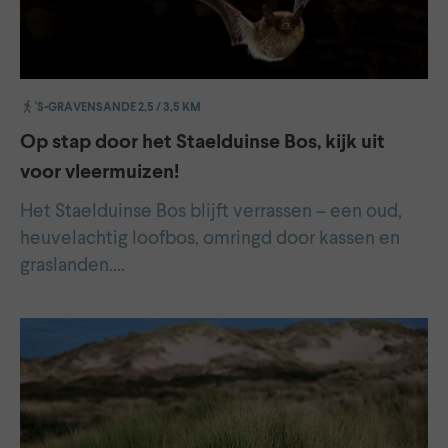
'S-GRAVENSANDE 2,5 / 3,5 KM
Op stap door het Staelduinse Bos, kijk uit
voor vleermuizen!
Het Staelduinse Bos blijft verrassen – een oud,
heuvelachtig loofbos, omringd door kassen en
graslanden.…