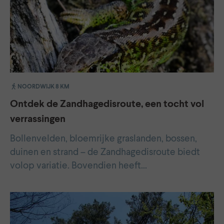
NOORDWIJK 8 KM
Ontdek de Zandhagedisroute, een tocht vol
verrassingen
Bollenvelden, bloemrijke graslanden, bossen,
duinen en strand – de Zandhagedisroute biedt
volop variatie. Bovendien heeft…