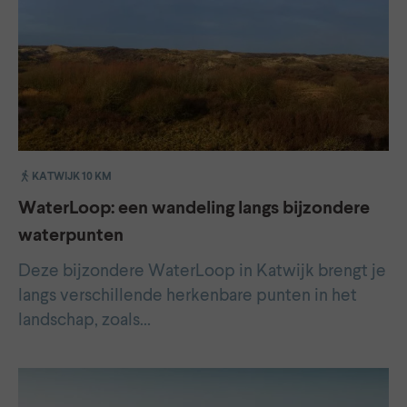
KATWIJK 10 KM
WaterLoop: een wandeling langs bijzondere
waterpunten
Deze bijzondere WaterLoop in Katwijk brengt je
langs verschillende herkenbare punten in het
landschap, zoals…