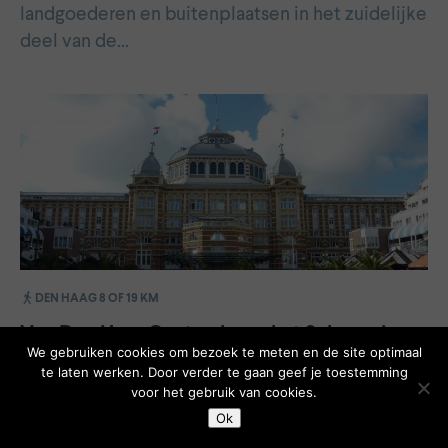
landgoederen en buitenplaatsen in het zuidelijke
deel van de…
DEN HAAG 8 OF 19 KM
Van Den Haag Centraal naar het Scheveningse
We gebruiken cookies om bezoek te meten en de site optimaal
strand
te laten werken. Door verder te gaan geef je toestemming
voor het gebruik van cookies.
NS-wandeling van Den Haag Centraal naar
Ok
Scheveningen. Honden niet toegestaan op