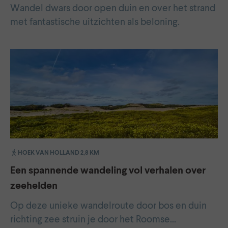
Wandel dwars door open duin en over het strand
met fantastische uitzichten als beloning.
HOEK VAN HOLLAND 2,8 KM
Een spannende wandeling vol verhalen over
zeehelden
Op deze unieke wandelroute door bos en duin
richting zee struin je door het Roomse…