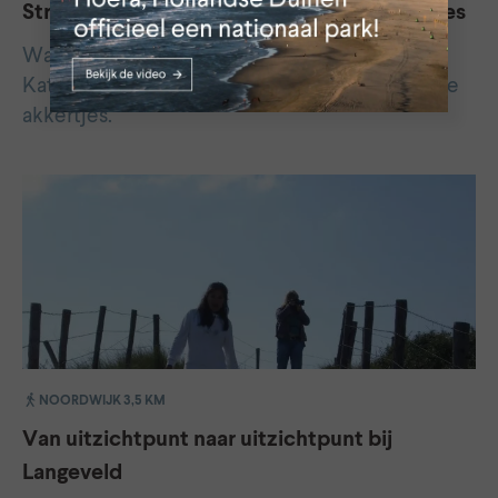
Struinen door duinen en langs oude akkertjes
Wandelroute door de duinen ten zuiden van
Katwijk. Afwisselend tussen open duin en oude
akkertjes.
NOORDWIJK 3,5 KM
Van uitzichtpunt naar uitzichtpunt bij
Langeveld