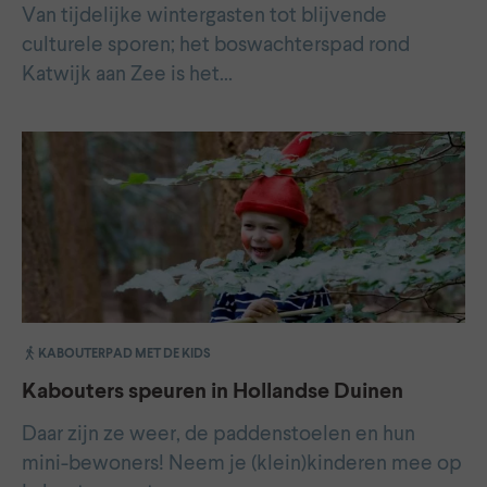
Van tijdelijke wintergasten tot blijvende
culturele sporen; het boswachterspad rond
Katwijk aan Zee is het…
KABOUTERPAD MET DE KIDS
Kabouters speuren in Hollandse Duinen
Daar zijn ze weer, de paddenstoelen en hun
mini-bewoners! Neem je (klein)kinderen mee op