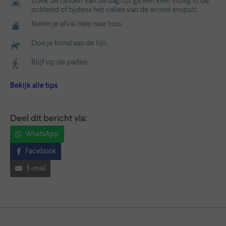
Zoek de randen van de dag op, ga een keer vroeg in de
ochtend of tijdens het vallen van de avond eropuit.
Neem je afval mee naar huis.
Doe je hond aan de lijn.
Blijf op de paden.
Bekijk alle tips
Deel dit bericht via:
WhatsApp
Facebook
E-mail