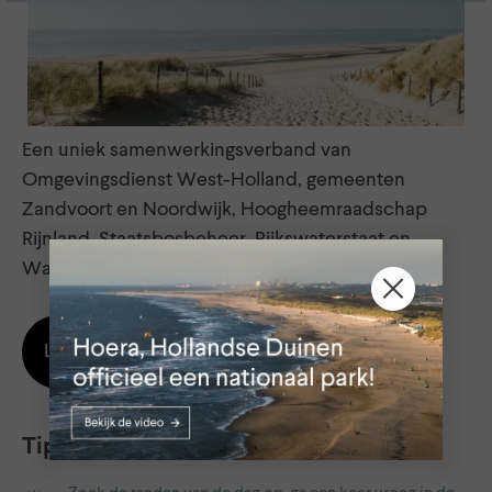
Een uniek samenwerkingsverband van
Omgevingsdienst West-Holland, gemeenten
Zandvoort en Noordwijk, Hoogheemraadschap
Rijnland, Staatsbosbeheer, Rijkswaterstaat en
Waternet.
Lees meer over Project Noordvoort
Tips