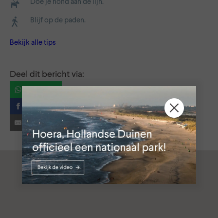
Doe je hond aan de lijn.
Blijf op de paden.
Bekijk alle tips
Deel dit bericht via:
WhatsApp
Facebook
E-mail