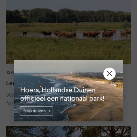
WASSENAAR
Lentevreugd
Wandelen, Schotse hooglanders, vogelspotten,
fotografie, natuureducatie