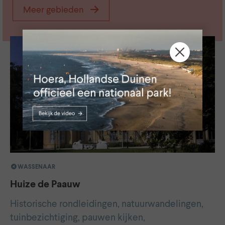
Meer gebieden
WASSENAAR
Huize de Paauw
Historische rondleidingen, natuurwandelingen,
tuinbezichtiging, pauwen kijken,