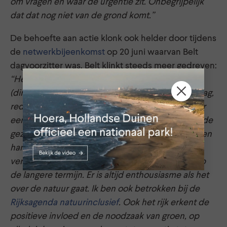
om vragen en waar de urgentie zit. Onbegrijpelijk
dat dat nog niet van de grond komt.”
De behoefte aan actie klonk ook helder door tijdens
de
netwerkbijeenkomst
op 20 juni waarvan Belt
dagvoorzitter was. Belt klinkt steeds meer gedreven:
“Het verhaal van Harry Wientjens
(directeur coöperatieve Rabobank Regio Den Haag,
red.) is heel duidelijk: groen is ook essentieel voor
een goed economisch vestigingsklimaat en voor de
gezondheid. Daarin hoeven we niet meer te blijven
hangen, dat is bewezen. Het is tijd voor actie. Dit
verdient zich terug in de economie, in de zorg, op
de langere termijn. Er is altijd enthousiasme als het
over de natuur gaat. Ik ben ook betrokken bij de
Rijksagenda natuurinclusief
. Ook het rijk erkent de
positieve invloed en de noodzaak van groen, op