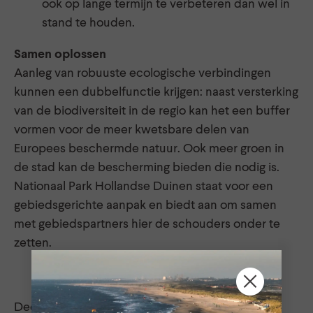
ook op lange termijn te verbeteren dan wel in
stand te houden.
Samen oplossen
Aanleg van robuuste ecologische verbindingen
kunnen een dubbelfunctie krijgen: naast versterking
van de biodiversiteit in de regio kan het een buffer
vormen voor de meer kwetsbare delen van
Europees beschermde natuur. Ook meer groen in
de stad kan de bescherming bieden die nodig is.
Nationaal Park Hollandse Duinen staat voor een
gebiedsgerichte aanpak en biedt aan om samen
met gebiedspartners hier de schouders onder te
zetten.
Deel dit bericht via: