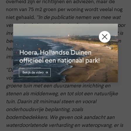
overheid zijn er richtlijnen en adviezen, maar de
norm van 75 m2 groen per woning wordt veelal nog
niet gehaald.
“In de publicatie nemen we mee wat
verstening in het verleden heeft gedaan en wat voor
invloed die ‘grijze’ tuinen nog steeds hebben. Het is
bedoeld om de keten aan het denken te zetten en
hen te verleiden om gezamenlijk meer positieve
impact te maken”
, zegt Ilse.
“Daarom hebben we drie voorbeeldtuinen laten
vormgeven: een grijze tuin met vooral steen, een
groene tuin met een duurzamere inrichting en
stenen als middenweg, en tot slot een natuurlijke
tuin. Daarin zit minimaal steen en vooral
onderhoudsvrije beplanting, zoals
bodembedekkers. We geven ook aandacht aan
waterdoorlatende verharding en wateropvang, er is