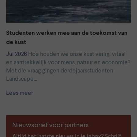
Studenten werken mee aan de toekomst van
de kust
Jul 2026
Hoe houden we onze kust veilig, vitaal
en aantrekkelijk voor mens, natuur en economie?
Met die vraag gingen derdejaarsstudenten
Landscape…
Lees meer
Nieuwsbrief voor partners
Altijd het laatste nieuws in je inbox? Schrijf