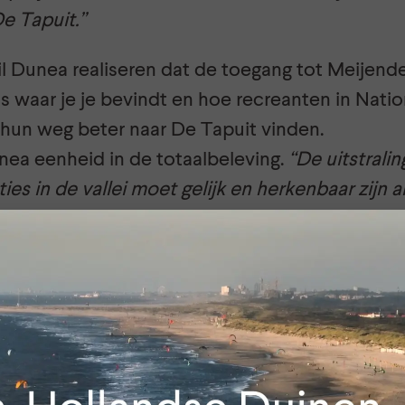
De Tapuit.”
l Dunea realiseren dat de toegang tot Meijendel
 is waar je je bevindt en hoe recreanten in Natio
hun weg beter naar De Tapuit vinden.
nea eenheid in de totaalbeleving.
“De uitstrali
ies in de vallei moet gelijk en herkenbaar zijn 
llandse Duinen”
, legt Oostrum uit. Daarnaast bi
spirerende beleving waarbij ze nieuwsgierig wo
eerd worden om rondom het huis water te besp
orderen.
ndel minimaliseert Dunea de CO2 voetafdruk va