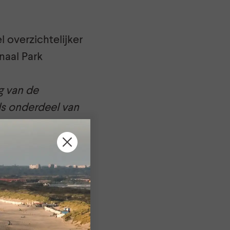
 overzichtelijker
naal Park
ng van de
als onderdeel van
edt de vallei de
rden naar duin &
aren en
n haar eigen