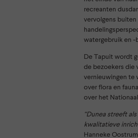
recreanten dusdan
vervolgens buiten
handelingsperspec
watergebruik en -
De Tapuit wordt g
de bezoekers die 
vernieuwingen te w
over flora en faun
over het Nationaa
“Dunea streeft al
kwalitatieve inric
Hanneke Oostrum,