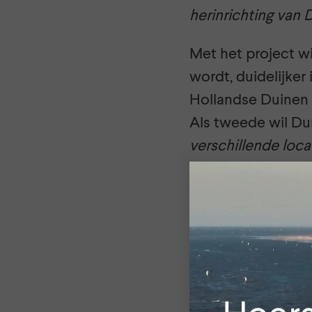
herinrichting van 
Met het project wi
wordt, duidelijker
Hollandse Duinen 
Als tweede wil Du
verschillende locat
Nationaal Park Ho
recreanten een in
water en geïnspir
biodiversiteit bev
Duurzaamheid
In de vallei Meije