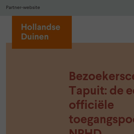
Partner-website
Bezoekersc
Tapuit: de e
officiële
toegangspo