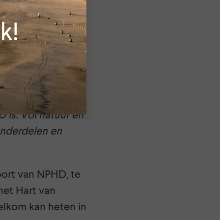
ierbij helpen. Zo
gaan gebruiken om
m:
“Alle
t NPHD hangt.
 is. Vol natuur en
 onderdelen en
oort van NPHD, te
het Hart van
lkom kan heten in