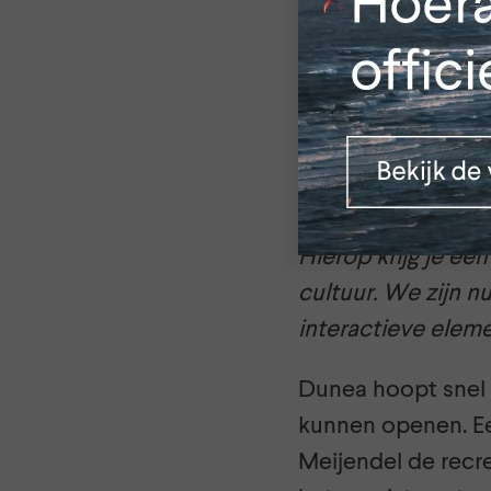
activiteiten. Ook 
komen er waterbes
mee door te spoel
Voortgang
Voor wat betreft 
duinvormige panel
Hierop krijg je ee
cultuur. We zijn n
interactieve elem
Dunea hoopt snel 
kunnen openen. Ee
Meijendel de rec