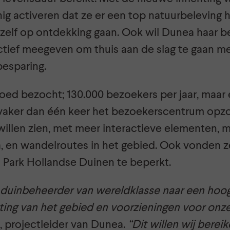
ig activeren dat ze er een top natuurbeleving
 zelf op ontdekking gaan. Ook wil Dunea haar 
tief meegeven om thuis aan de slag te gaan me
besparing.
oed bezocht; 130.000 bezoekers per jaar, maar 
vaker dan één keer het bezoekerscentrum opzoc
illen zien, met meer interactieve elementen, m
a, en wandelroutes in het gebied. Ook vonden z
l Park Hollandse Duinen te beperkt.
s duinbeheerder van wereldklasse naar een ho
hting van het gebied en voorzieningen voor onz
 projectleider van Dunea.
“Dit willen wij berei