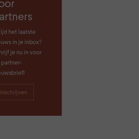
oor
artners
tijd het laatste
euws in je inbox?
rijf je nu in voor
 partner-
euwsbrief!
Inschrijven