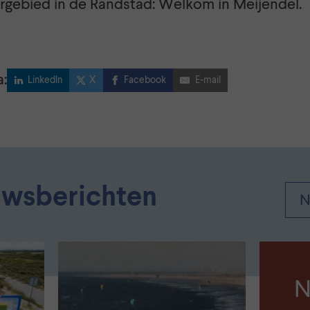
rgebied in de Randstad: Welkom in Meijendel.
a:
LinkedIn
X
Facebook
E-mail
uwsberichten
N
N