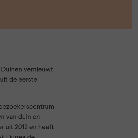
e Duinen vernieuwt
it de eerste
n bezoekerscentrum
n van duin en
r uit 2012 en heeft
wil Dunea de