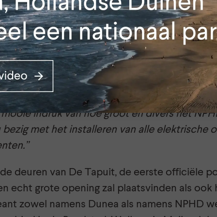
in de Tapuit worden maatregelen getroffen die h
parende toiletten die op termijn regenwater 
en.
de stand van zaken in De Tapuit vertelt Oostru
en staan. Ook de grote grafische wand van he
n mooie indruk van hoe groot en divers het NPHD
u bezig met het installeren van alle elektrische
enten.”
de deuren van De Tapuit, de eerste officiële p
n echt grote opening zal plaatsvinden als ook 
reant zowel namens Dunea als namens NPHD we