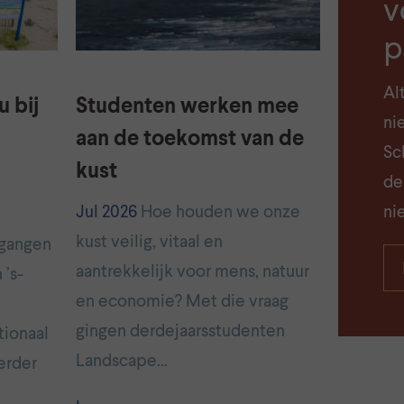
v
p
Al
 bij
Studenten werken mee
ni
aan de toekomst van de
Sch
kust
de
Jul 2026
Hoe houden we onze
ni
kust veilig, vitaal en
pgangen
aantrekkelijk voor mens, natuur
 ’s-
en economie? Met die vraag
gingen derdejaarsstudenten
tionaal
Landscape…
erder