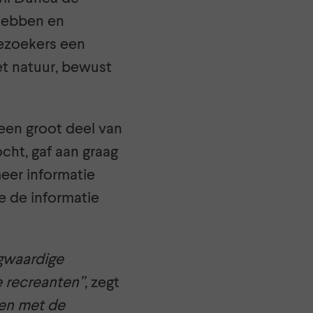
 hebben en
bezoekers een
t natuur, bewust
een groot deel van
ht, gaf aan graag
eer informatie
e de informatie
ogwaardige
e recreanten”
, zegt
ken met de