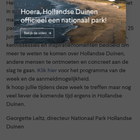
Helaas zijn we door de Coronamaatregelen nog niet
in staat om fysieke bijeenkomsten te organiseren
maar de eerste activiteit die we voor en met
partners organiseren is een feit. Van 21 tot en met 25
juni is er een Kennis & Werkweek met workshops,
kennissessies en inspiratiemomenten bedoeld om
meer te weten te komen over Hollandse Duinen,
andere mensen te ontmoeten en concreet aan de
slag te gaan.
Klik hier
voor het programma van de
week en de aanmeldmogelijkheid.
Ik hoop jullie tijdens deze week te treffen maar nog
veel liever de komende tijd ergens in Hollandse
Duinen.
Georgette Leltz, directeur Nationaal Park Hollandse
Duinen