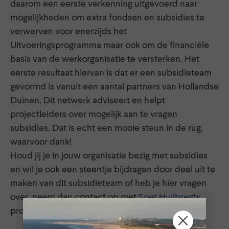
daarom een eerste verkenning uitgevoerd naar
mogelijkheden om extra fondsen en subsidies te
verwerven voor enerzijds het
Uitvoeringsprogramma maar ook om de financiële
basis van de werkorganisatie te versterken. Het
eerste resultaat hiervan is dat er een subsidieteam
gevormd is vanuit een aantal partners van Hollandse
Duinen. Dit netwerk adviseert en helpt
projectleiders over mogelijk aan te vragen
subsidies. Dat is echt een mooie steun in de rug,
waarvoor dank!
Houd jij je in jouw organisatie bezig met subsidies
en wil je ook een steentje bijdragen door deel uit te
maken van dit subsidieteam of heb je hier vragen
over, neem dan contact op met
Soet Huijbregts
,
programmamanager NPHD.