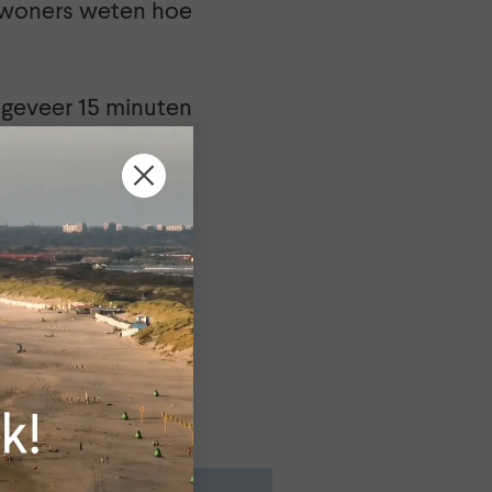
inwoners weten hoe
ongeveer 15 minuten
evens kans op