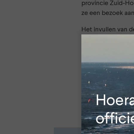
provincie Zuid-Ho
ze een bezoek aan 
Het invullen van d
en de gegevens w
mooie prijzen die
Klik hier
voor de vr
Deel dit bericht vi