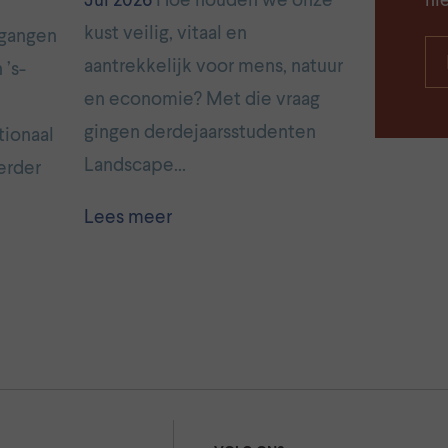
Jul 2026
Hoe houden we onze
ni
kust veilig, vitaal en
pgangen
aantrekkelijk voor mens, natuur
 ’s-
en economie? Met die vraag
gingen derdejaarsstudenten
tionaal
Landscape…
erder
Lees meer