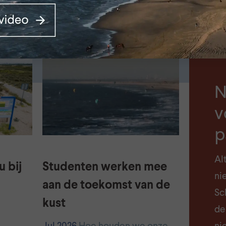
uwsberichten
N
N
v
p
Al
 bij
Studenten werken mee
ni
aan de toekomst van de
Sch
kust
de