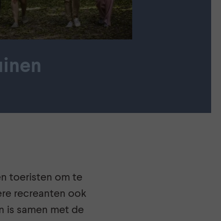
uinen
en toeristen om te
dere recreanten ook
en is samen met de