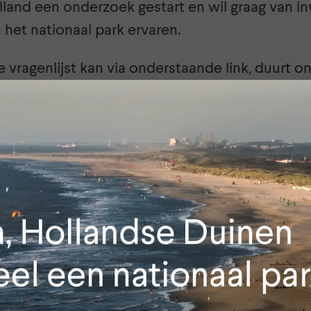
lland een onderzoek gestart en wil graag van 
het nationaal park ervaren.
e vragenlijst kan via onderstaande link, duurt 
orden anoniem verwerkt. Deelnemers maken t
 worden verloot onder de deelnemers.
agenlijst. Alvast veel dank voor uw deelname!
a:
LinkedIn
X
Facebook
E-mail