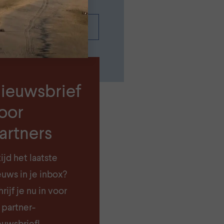
ieuwsoverzicht
ieuwsbrief
oor
artners
tijd het laatste
euws in je inbox?
rijf je nu in voor
 partner-