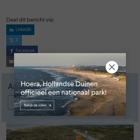
Deel dit bericht via:
LinkedIn
X
Facebook
E-mail
Andere nieuwsberichten
Nieuwsoverzicht