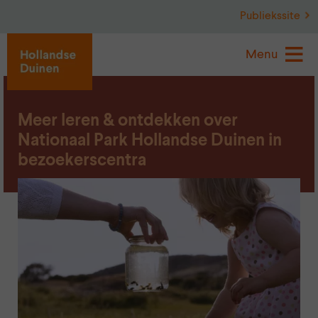
Publiekssite
Menu
Meer leren & ontdekken over
Nationaal Park Hollandse Duinen in
bezoekerscentra