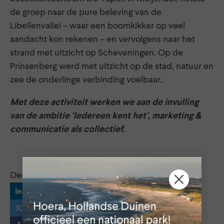
de groep naar de pure beleving van de
Libellenvallei – waar een boomkikker op veel
aandacht kon rekenen – en vervolgens naar het
strand met uitzicht op Scheveningen. Op de
Prinsenberg werd met uitzicht op de stad, natuur en
zee de onderlinge verbinding voelbaar.
Met deze activiteit werken we aan de invulling
van de ambitie ‘Iedereen kent het’, marketing &
communicatie als collectief.
Deel dit bericht via:
LinkedIn
X