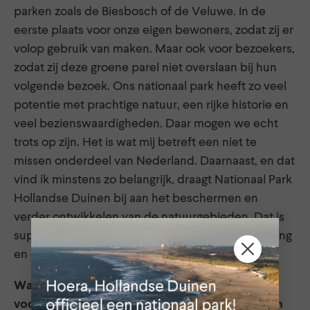
parken zoals de Biesbosch of de Veluwe. In de
eerste plaats voor onze eigen bewoners, zodat zij er
volop gebruik van maken. Maar ook voor bezoekers,
zodat zij deze groene parel niet overslaan bij hun
volgende bezoek. Ons nationaal park heeft zo veel
potentie met prachtige natuur, een rijke historie en
veel bezienswaardigheden. Daar mogen we echt
trots op zijn. Het is wat mij betreft een niet te
missen onderdeel van Nederland. Daarnaast, en dat
vind ik minstens zo belangrijk, draagt Nationaal Park
Hollandse Duinen bij aan het beschermen en
verder ontwikkelen van de natuurgebieden. Dat is
super belangrijk met het oog op klimaatverandering
en de uitdagingen van een groeiende stad.
Wat betekent Nationaal Park Hollandse Duinen
voor u persoonlijk en waar geniet u het meest in