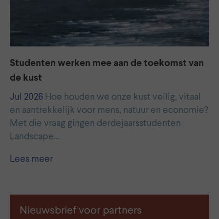
Studenten werken mee aan de toekomst van
de kust
Jul 2026
Hoe houden we onze kust veilig, vitaal
en aantrekkelijk voor mens, natuur en economie?
Met die vraag gingen derdejaarsstudenten
Landscape…
Lees meer
Nieuwsbrief voor partners