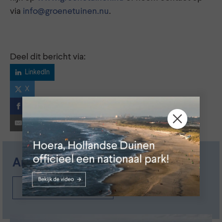
via
info@groenetuinen.nu
.
Deel dit bericht via:
LinkedIn
X
Facebook
E-mail
Andere nieuwsberichten
Nieuwsoverzicht