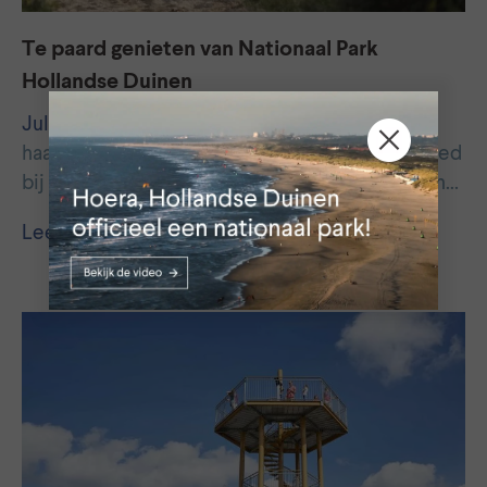
Te paard genieten van Nationaal Park
Hollandse Duinen
Jul 2021
Noa-Fleur Deerenberg rijdt vaak met
haar paard Straight door het afwisselende gebied
bij ’s Gravenzande. Bos, duin en strand wisselen…
Lees meer