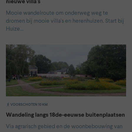
nieuwe villa’s
Mooie wandelroute om onderweg weg te
dromen bij mooie villa's en herenhuizen. Start bij
Huize…
VOORSCHOTEN 10 KM
Wandeling langs 18de-eeuwse buitenplaatsen
Via agrarisch gebied en de woonbebouwing van