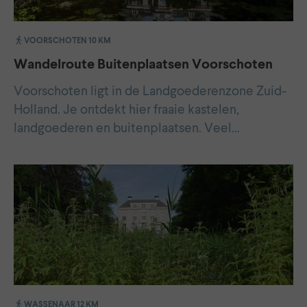
VOORSCHOTEN 10 KM
Wandelroute Buitenplaatsen Voorschoten
Voorschoten ligt in de Landgoederenzone Zuid-
Holland. Je ontdekt hier fraaie kastelen,
landgoederen en buitenplaatsen. Veel…
WASSENAAR 12 KM