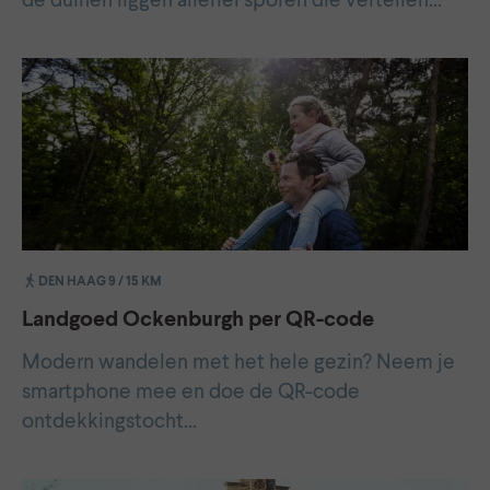
de duinen liggen allerlei sporen die vertellen…
DEN HAAG 9 / 15 KM
Landgoed Ockenburgh per QR-code
Modern wandelen met het hele gezin? Neem je
smartphone mee en doe de QR-code
ontdekkingstocht…