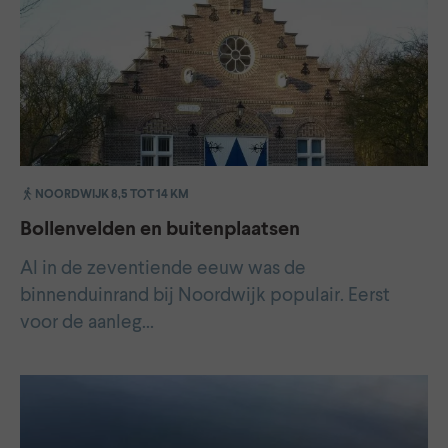
NOORDWIJK 8,5 TOT 14 KM
Bollenvelden en buitenplaatsen
Al in de zeventiende eeuw was de
binnenduinrand bij Noordwijk populair. Eerst
voor de aanleg…