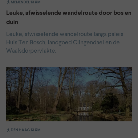
MEIJENDEL 13 KM
Leuke, afwisselende wandelroute door bos en
duin
Leuke, afwisselende wandelroute langs paleis
Huis Ten Bosch, landgoed Clingendael en de
Waalsdorpervlakte.
DEN HAAG 13 KM