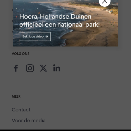
> Fietsroutes
> Gebieden
> Voor partners
VOLG ONS
MEER
Contact
Voor de media