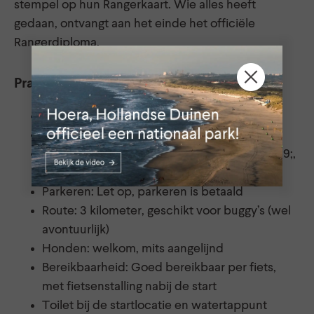
stempel op hun Rangerkaart. Wie alles heeft
gedaan, ontvangt aan het einde het officiële
Rangerdiploma.
Praktische informatie
Datum: Zaterdag 29 augustus 2026
Tijd: doorlopend tussen 10.00 – 15.00 uur
Startlocatie: Parkeerplaats &#39;de Kuil&#39;,
Wassenaarse Slag, Wassenaar
Parkeren: Let op, parkeren is betaald
Route: 3 kilometer, geschikt voor buggy’s (wel
avontuurlijk)
Honden: welkom, mits aangelijnd
Bereikbaarheid: Goed bereikbaar per fiets,
met fietsenstalling nabij de start
Toilet bij de startlocatie en watertappunt