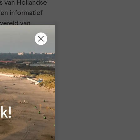
ts van Hollandse
en informatief
wereld van