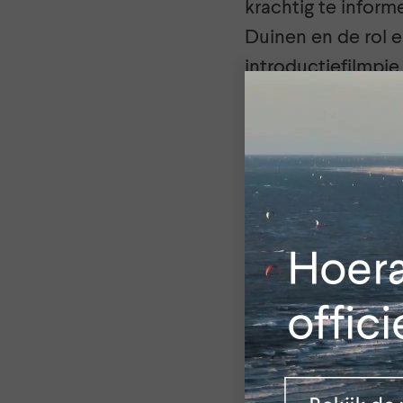
krachtig te inform
Duinen en de rol e
introductiefilmpj
Nationaal Park Ho