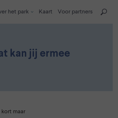
er het park
Kaart
Voor partners
t kan jij ermee
 kort maar