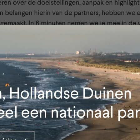
eren over de doelstellingen, aanpak en highligh
n belangen hierin van de partners, hebben we e
e gemaakt. In 6 minuten nemen we je mee in de 
llandse Duinen.