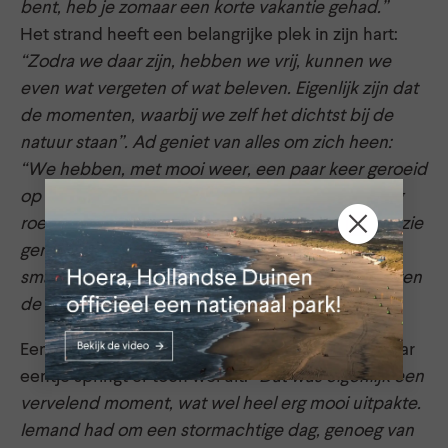
bent, heb je zomaar een korte vakantie gehad.”
Het strand heeft een belangrijke plek in zijn hart:
“Zodra we daar zijn, hebben we vrij, kunnen we
even wat vergeten of wat beleven. Eigenlijk zijn dat
de momenten, waarbij we zelf het dichtst bij de
natuur staan”. Ad geniet van alles om zich heen:
“We hebben, met mooi weer, een paar keer geroeid
op de Noordzee, dan word ik gelukkig als ik terug
roei naar de kust en al die verschillende mensen zie
genieten. Het biertje, wat we daarna drinken,
smaakt dan goddelijk. Je vergeet dan eigenlijk even
de dagelijkse gang van zaken.”
Een mooie herinnering? Die heeft Ad genoeg, maar
eentje springt er toch wel uit:
“Dat was eigenlijk een
vervelend moment, wat wel heel erg mooi uitpakte.
Iemand had om een stormachtige dag, genoeg van