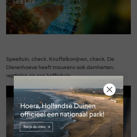
Sea Life
Speeltuin, check. Knuffelkonijnen, check. De
Dierenhoeve heeft trouwens ook damherten,
reptielen en een koffiehuis.
KINDERBOERDERIJ
Vers gebak eten tussen de dieren op
kinderboerderij De Dierenhoeve