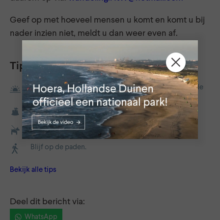
Geef op met hoeveel mensen u komt en komt u bij
nader inzien niet, meldt u dan weer even af.
Tips
Zoek de randen van de dag op, ga een keer vroeg in de
ochtend of tijdens het vallen van de avond eropuit.
Neem je afval mee naar huis.
Doe je hond aan de lijn.
Blijf op de paden.
Bekijk alle tips
Deel dit bericht via:
WhatsApp