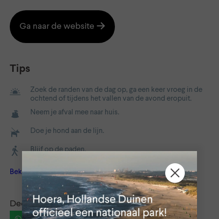
Ga naar de website
Tips
Zoek de randen van de dag op, ga een keer vroeg in de
ochtend of tijdens het vallen van de avond eropuit.
Neem je afval mee naar huis.
Doe je hond aan de lijn.
Blijf op de paden.
Bekijk alle tips
Deel dit bericht via:
WhatsApp