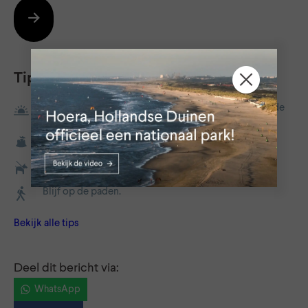
Tips
Zoek de randen van de dag op, ga een keer vroeg in de
ochtend of tijdens het vallen van de avond eropuit.
Neem je afval mee naar huis.
Doe je hond aan de lijn.
Blijf op de paden.
Bekijk alle tips
Deel dit bericht via:
WhatsApp