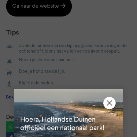
Ga naar de website
Tips
Zoek de randen van de dag op, ga een keer vroeg in de
ochtend of tijdens het vallen van de avond eropuit.
Neem je afval mee naar huis.
Doe je hond aan de lijn.
Blijf op de paden.
Bekijk alle tips
Deel dit bericht via:
WhatsApp