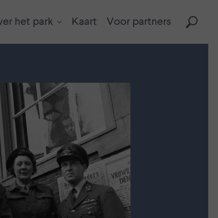
er het park
Kaart
Voor partners