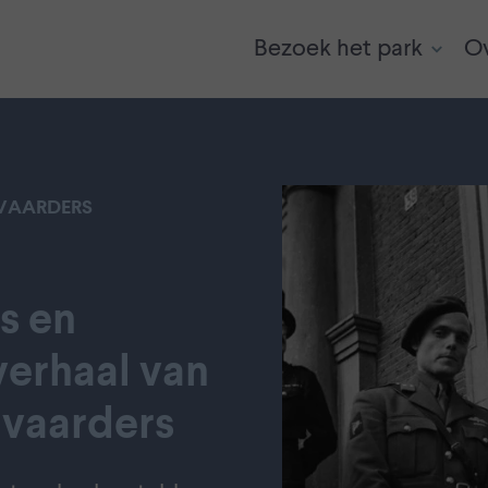
Bezoek het park
Ov
VAARDERS
s en
verhaal van
dvaarders