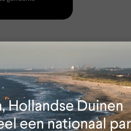
e dag op, ga een keer
f tijdens het vallen van de
ar huis.
jn.