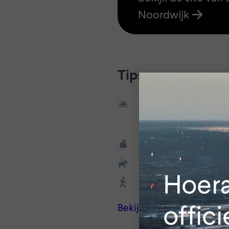
Noordwijk
Tips
Zoek de randen van d
vroeg in de ochtend o
avond eropuit.
Neem je afval mee na
Doe je hond aan de li
Blijf op de paden.
Bekijk alle tips