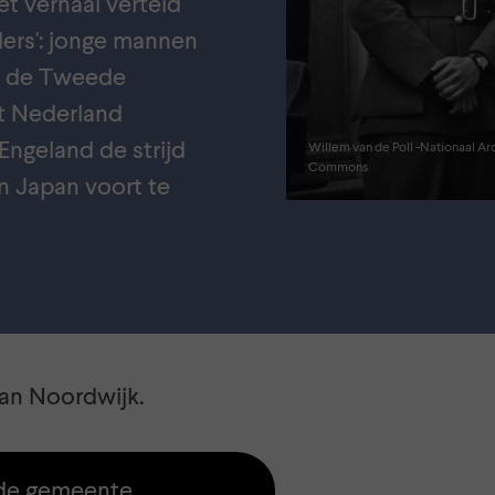
t verhaal verteld
ders': jonge mannen
s de Tweede
t Nederland
ngeland de strijd
Willem van de Poll -Nationaal Ar
Commons
n Japan voort te
van Noordwijk.
n de gemeente