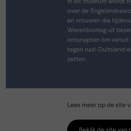
In dit museum wordt he
over de 'Engelandvaar
en vrouwen die tijden
Wereldoorlog uit beze
ontsnapten om vanuit E
tegen nazi-Duitsland e
zetten.
Lees meer op de site 
Bekijk de site va