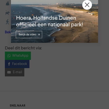
Neem je afval mee naar huis.
Doe je hond aan de lijn.
Blijf op de paden.
Bekijk alle tips
Deel dit bericht via:
WhatsApp
Facebook
E-mail
SNEL NAAR