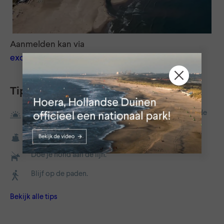
Aanmelden kan via
excursies.boswachter@denhaag.nl
Tips
Zoek de randen van de dag op, ga een keer vroeg in de
ochtend of tijdens het vallen van de avond eropuit.
Neem je afval mee naar huis.
Doe je hond aan de lijn.
Blijf op de paden.
Bekijk alle tips