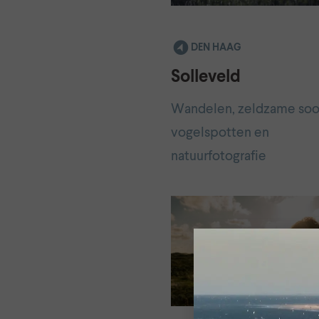
DEN HAAG
Solleveld
Wandelen, zeldzame soo
vogelspotten en
natuurfotografie