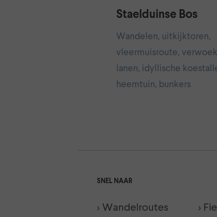
Staelduinse Bos
Wandelen, uitkijktoren,
vleermuisroute, verwoe
lanen, idyllische koestall
heemtuin, bunkers
SNEL NAAR
> Wandelroutes
> Fi