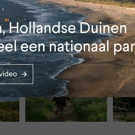
KATWIJK
HOEK 
Pan van Persijn (Panbos)
Van D
tse
Speel- en wandelbos,
Jonge dui
vers
Atlantikwall, eendenvijver,
vogelspo
hertenkamp
planten