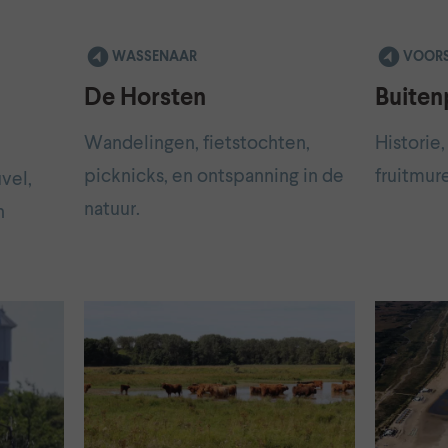
WASSENAAR
VOOR
De Horsten
Buiten
Wandelingen, fietstochten,
Historie
picknicks, en ontspanning in de
fruitmur
vel,
natuur.
n