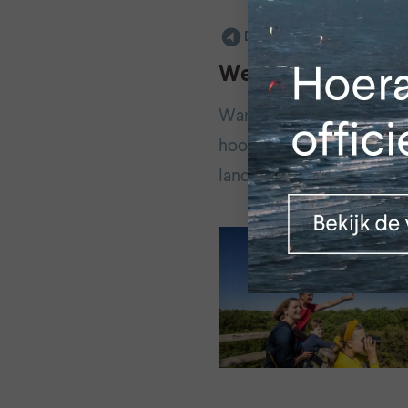
DEN HAAG
Westduinpark
Wandelen, fietsen, Scho
hooglanders, bunkers, di
landschap