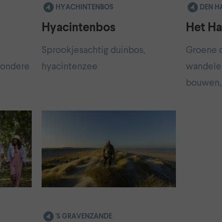
HYACHINTENBOS
DEN H
Hyacintenbos
Het Ha
Sprookjesachtig duinbos,
Groene o
zondere
hyacintenzee
wandelen
bouwen, 
'S GRAVENZANDE