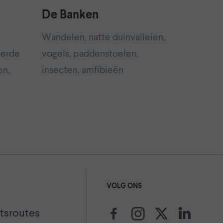
De Banken
Wandelen, natte duinvalleien,
kerde
vogels, paddenstoelen,
en,
insecten, amfibieën
VOLG ONS
etsroutes