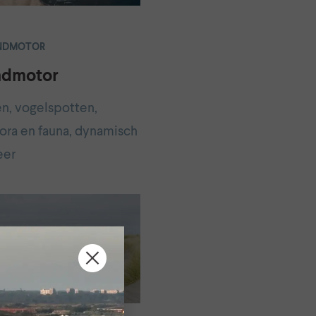
ANDMOTOR
ndmotor
n, vogelspotten,
lora en fauna, dynamisch
eer