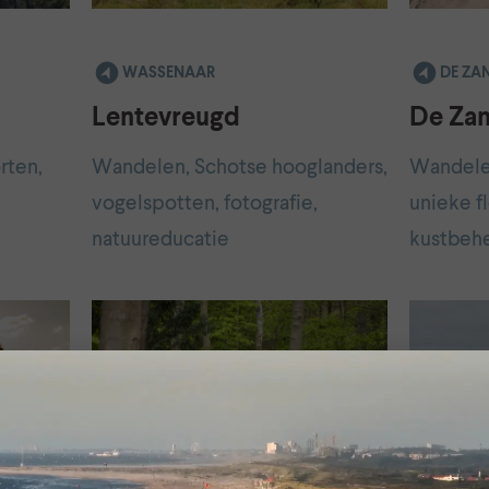
WASSENAAR
DE Z
Lentevreugd
De Za
rten,
Wandelen, Schotse hooglanders,
Wandele
vogelspotten, fotografie,
unieke f
natuureducatie
kustbeh