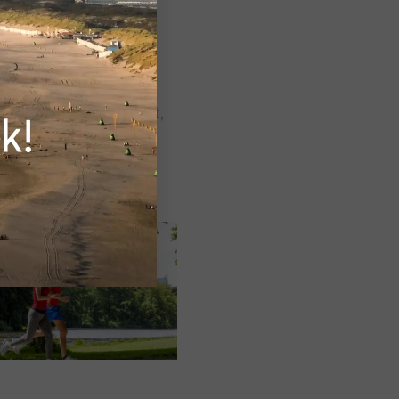
VAN HOLLAND
ixhoorndriehoek
nen, stuifduinen, rust,
tten, bijzondere